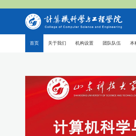
首页
关于我们
机构设置
团队队伍
本