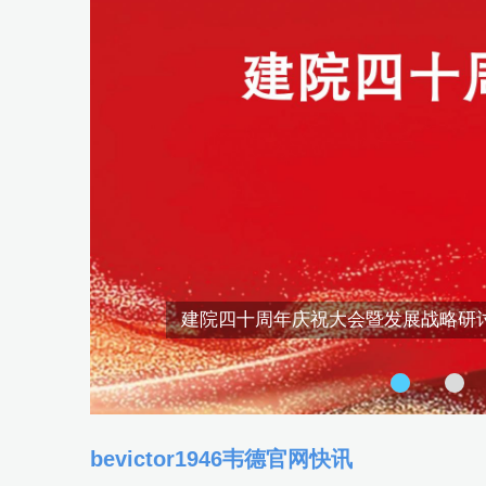
建院四十周年庆祝大会暨发展战略研
bevictor1946韦德官网快讯