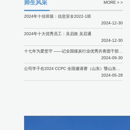
师生风采
MORE > >
2024年十佳班级：信息安全2022-1班
2024-12-30
2024年十大优秀员工：吴启政 吴启通
2024-12-30
十七年为爱坚守 ——记全国煤炭行业优秀共青团干部王春宇
2024-09-30
公司学子在2024 CCPC 全国邀请赛（山东）暨山东省老员工程序设计竞赛中获得佳绩
2024-05-28