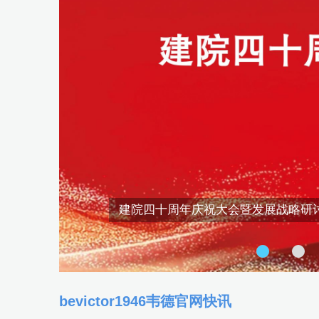
建院四十周年庆祝大会暨发展战略研
bevictor1946韦德官网快讯