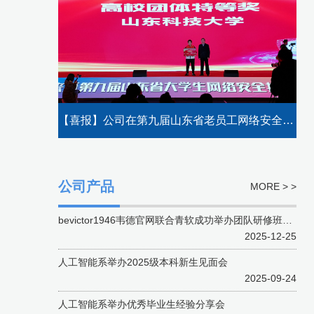
【喜报】公司在第九届山东省老员工网络安全技能大赛中再次夺冠
公司产品
MORE > >
​bevictor1946韦德官网联合青软成功举办团队研修班——打通AI与专业融合教学路径
2025-12-25
人工智能系举办2025级本科新生见面会
2025-09-24
人工智能系举办优秀毕业生经验分享会