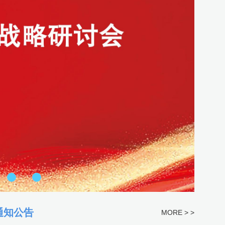
通知公告
MORE > >