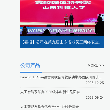
【喜报】公司在第九届山东省老员工网络安全技能大赛中再次夺冠
公司产品
MORE > >
​bevictor1946韦德官网联合青软成功举办团队研修班——打通AI与专业融合教学路径
2025-12-25
人工智能系举办2025级本科新生见面会
2025-09-24
人工智能系举办优秀毕业生经验分享会