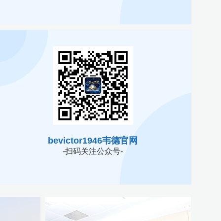
bevictor1946韦德官网
-扫码关注公众号-