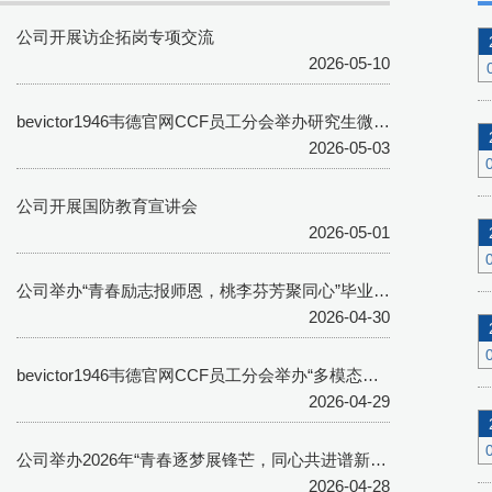
​公司开展访企拓岗专项交流
2026-05-10
bevictor1946韦德官网CCF员工分会举办研究生微沙龙第7期——《人工智能的哲学》
2026-05-03
​公司开展国防教育宣讲会
2026-05-01
​公司举办“青春励志报师恩，桃李芬芳聚同心”毕业生师生篮球赛
2026-04-30
bevictor1946韦德官网CCF员工分会举办“多模态融合与端到端大模型”主题学术报告
2026-04-29
​公司举办2026年“青春逐梦展锋芒，同心共进谱新章”春季运动会
2026-04-28